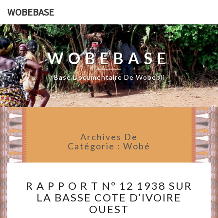
WOBEBASE
WOBEBASE
Base Documentaire De Wobebli
Archives De
Catégorie :
Wobé
R
R A P P O R T Nº 12 1938 SUR
A
LA BASSE COTE D’IVOIRE
P
OUEST
P