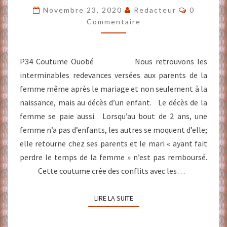
O
Commenta
Novembre 23, 2020
Redacteur
0
R
Commentaire
T
Nº
12
1938
P34 Coutume Ouobé Nous retrouvons les
SUR
interminables redevances versées aux parents de la
LA
femme même après le mariage et non seulement à la
BASSE
COTE
naissance, mais au décès d’un enfant. Le décès de la
D’IVOIRE
femme se paie aussi. Lorsqu’au bout de 2 ans, une
OUEST
femme n’a pas d’enfants, les autres se moquent d’elle;
elle retourne chez ses parents et le mari « ayant fait
perdre le temps de la femme » n’est pas remboursé.
Cette coutume crée des conflits avec les…
LIRE LA SUITE
LIRE LA SUITE